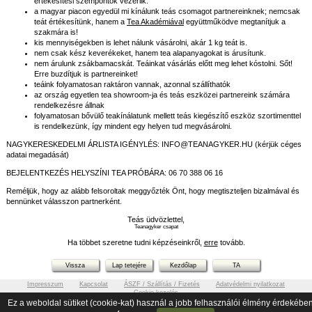
értékesítési szempontok vezérlik.
a magyar piacon egyedül mi kínálunk teás csomagot partnereinknek; nemcsak
teát értékesítünk, hanem a
Tea Akadémiával
együttműködve megtanítjuk a
szakmára is!
kis mennyiségekben is lehet nálunk vásárolni, akár 1 kg teát is.
nem csak kész keverékeket, hanem tea alapanyagokat is árusítunk.
nem árulunk zsákbamacskát. Teáinkat vásárlás előtt meg lehet kóstolni. Sőt!
Erre buzdítjuk is partnereinket!
teáink folyamatosan raktáron vannak, azonnal szállíthatók
az ország egyetlen tea showroom-ja és teás eszközei partnereink számára
rendelkezésre állnak
folyamatosan bővülő teakínálatunk mellett teás kiegészítő eszköz szortimenttel
is rendelkezünk, így mindent egy helyen tud megvásárolni.
NAGYKERESKEDELMI ÁRLISTA IGÉNYLÉS: INFO@TEANAGYKER.HU (kérjük céges
adatai megadását)
BEJELENTKEZÉS HELYSZÍNI TEA PRÓBÁRA: 06 70 388 06 16
Reméljük, hogy az alább felsoroltak meggyőzték Önt, hogy megtiszteljen bizalmával és
bennünket válasszon partnerként.
Teás üdvözlettel,
Teanagyker csapat
Ha többet szeretne tudni képzéseinkről,
erre
tovább.
Vissza
Lap tetejére
Kezdőlap
TA
Impresszum
Kapcsolat
ÁSZF / Szállítás / Fizetés
Adatvédelmi nyilatkozat
Cookie kezelés
© Tea Mundus Kft 2026
Ez a weboldal sütiket (cookie-kat) használ a jobb felhasználói élmény érdekében