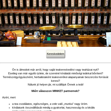
Kereskedelem
Ön is álmodott már arról, hogy saját teakereskedést vagy teaházat nyit?
Esetleg van már egyéb üzlete, de szeretné kínálatát minőségi teákkal bővíteni?
Természetgyógyászként, herbalistaként teakeverékei alapanyainak beszerzési forrását
keresi?
Nálunk jó helyen jár, mi szállítjuk Önnek a teát!
Miért válasszon MINKET partnernek?
Azért, mert
a tea csodálatos, egészséges, a vele való „munka” nagy öröm.
kínálatunk összeállítását mindig a gyakorlat, hasznosság és a lokális